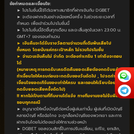
ข้อกำหนดและเงื่อนไข:
► โปรโมชั่นนี้ใช้ได้เฉพาะสมาชิกที่ฝากเงินกับ DGBET
► จะต้องฝากเงินอย่างน้อยหนึ่งครั้ง ในช่วงระยะเวลาที่
กำหนด เพื่อเข้าร่วมโปรโมชั่นนี้
► โปรโมชั่นนี้จัดขึ้นทุกเดือน และจะสิ้นสุดในเวลา 23:00 น.
GMT+7 ของรอบคำนวน
► เงินคืนจะได้รับรางวัลตามจำนวนที่เดิมพันเสียไป
ทั้งหมด โดยนับแค่กระเป๋าหลัก ไม่รวมโปรโมชั่น
► จำนวนเงินคืนไม่ จำกัด จะต้องทำเทริน 1 เท่าถึงจะถอน
ได้
(หมายเหตุ:การกดรับเครดิตคืนยอดเสียต้องกดรับแล้ว
ทำเงื่อนไขให้ครบก่อนจะกดรับของวันถัดไป , โปรดทำ
เงื่อนไขยอดเทิร์นของเก่าให้ครบ และถอนให้เรียบร้อยก่อน
กดรับยอดเสียครั้งถัดไป)
!! หากไม่เป็นตามที่ทีมงานได้แจ้ง ทางทีมงานขอไม่รับผิด
ชอบทุกกรณี
► อนุญาตให้หนึ่งบัญชีต่อหนึ่งผู้เล่นเท่านั้น ผู้เล่นที่เปิดบัญชี
หลายบัญชี หรือฉ้อโกง จะถูกล็อคบัญชีของพวกเขา และการ
ฝากเงินโดยไม่ต้องแจ้งให้ทราบล่วงหน้า
► DGBET ขอสงวนสิทธิ์ในการปรับเปลี่ยน, แก้ไข, ยกเลิก,