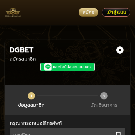
สมัคร
เข้าสู่ระบบ
DGBET
สมัครสมาชิก
แอดไลน์น้องหน่อยนะคะ
1
3
ข้อมูลสมาชิก
บัญชีธนาคาร
กรุณากรอกเบอร์โทรศัพท์